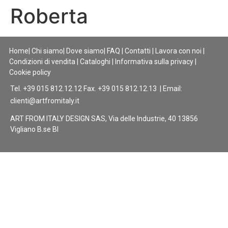
Roberta
Home
|
Chi siamo
|
Dove siamo
|
FAQ
|
Contatti
|
Lavora con noi
|
Condizioni di vendita
|
Cataloghi
|
Informativa sulla privacy
|
Cookie policy
Tel. +39 015 812.12.12 Fax. +39 015 812.12.13 | Email:
clienti@artfromitaly.it
ART FROM ITALY DESIGN SAS, Via delle Industrie, 40 13856
Vigliano B.se BI