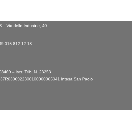
 Via delle Industrie, 40
+39 015 812.12.13
08469 – Iscr. Trib. N. 23253
ro: IT37R0306922300100000005041
Intesa San Paolo