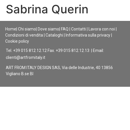
Sabrina Querin
Home
|
Chi siamo
|
Dove siamo
|
FAQ
|
Contatti
|
Lavora con noi
|
Condizioni di vendita
|
Cataloghi
|
Informativa sulla privacy
|
Cookie policy
Tel. +39 015 812.12.12 Fax. +39 015 812.12.13 | Email:
clienti@artfromitaly.it
ART FROM ITALY DESIGN SAS, Via delle Industrie, 40 13856
Vigliano B.se BI