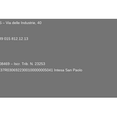
 Via delle Industrie, 40
+39 015 812.12.13
08469 – Iscr. Trib. N. 23253
ro: IT37R0306922300100000005041
Intesa San Paolo