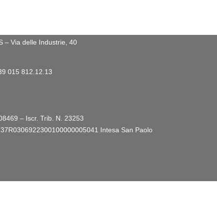
 Via delle Industrie, 40
+39 015 812.12.13
08469 – Iscr. Trib. N. 23253
ro: IT37R0306922300100000005041
Intesa San Paolo