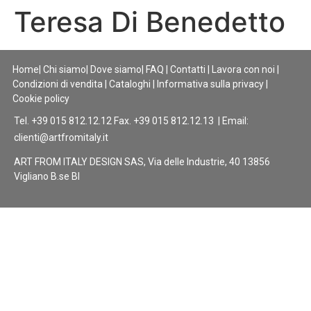
Teresa Di Benedetto
Home
|
Chi siamo
|
Dove siamo
|
FAQ
|
Contatti
|
Lavora con noi
|
Condizioni di vendita
|
Cataloghi
|
Informativa sulla privacy
|
Cookie policy
Tel. +39 015 812.12.12 Fax. +39 015 812.12.13 | Email:
clienti@artfromitaly.it
ART FROM ITALY DESIGN SAS, Via delle Industrie, 40 13856
Vigliano B.se BI