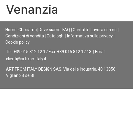
Venanzia
Home
|
Chi siamo
|
Dove siamo
|
FAQ
|
Contatti
|
Lavora con noi
|
Condizioni di vendita
|
Cataloghi
|
Informativa sulla privacy
|
Cookie policy
Tel. +39 015 812.12.12 Fax. +39 015 812.12.13 | Email:
clienti@artfromitaly.it
ART FROM ITALY DESIGN SAS, Via delle Industrie, 40 13856
Vigliano B.se BI