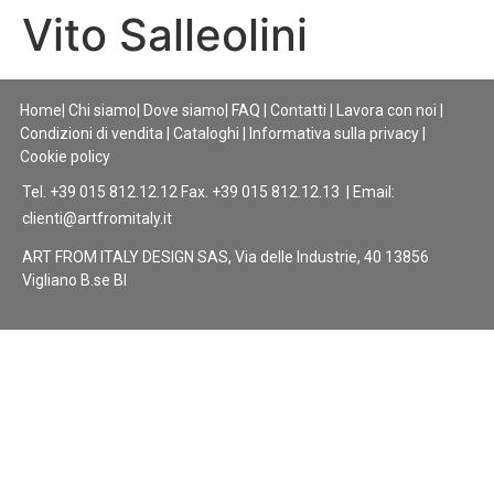
Vito Salleolini
Home
|
Chi siamo
|
Dove siamo
|
FAQ
|
Contatti
|
Lavora con noi
|
Condizioni di vendita
|
Cataloghi
|
Informativa sulla privacy
|
Cookie policy
Tel. +39 015 812.12.12 Fax. +39 015 812.12.13 | Email:
clienti@artfromitaly.it
ART FROM ITALY DESIGN SAS, Via delle Industrie, 40 13856
Vigliano B.se BI